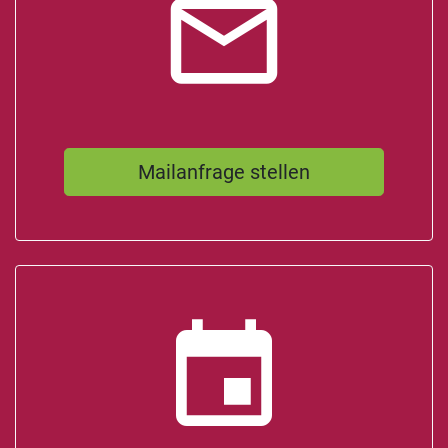
mail_outline
Mailanfrage stellen
event